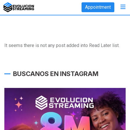
Skip
Appointment
to
content
It seems there is not any post added into Read Later list.
BUSCANOS EN INSTAGRAM